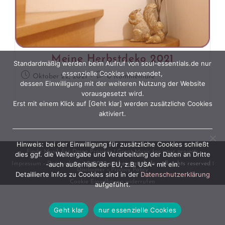
Meine Herbstdeko 2021
Standardmäßig werden beim Aufruf von soul-essentials.de nur
essenzielle Cookies verwendet,
Beitrag
Beitrags-
Oktober 22, 2021
0 Kommentare
dessen Einwilligung mit der weiteren Nutzung der Website
veröffentlicht:
Kommentare:
vorausgesetzt wird.
Erst mit einem Klick auf [Geht klar] werden zusätzliche Cookies
aktiviert.
Hinweis: bei der Einwilligung für zusätzliche Cookies schließt
Finde Musik für Deine Projekte
ǀ
Great Music for your projects
dies ggf. die Weitergabe und Verarbeitung der Daten an Dritte
-auch außerhalb der EU, z.B. USA- mit ein.
Impressum
-
Datenschutz
ǀ © 2022 soul-essentials.de - all rights reserved ǀ
Disclaimer
-
Privacy Policy
Detaillierte Infos zu Cookies sind in der
Datenschutzerklärung
Cookie Einwilligung widerrufen
aufgeführt.
Geht klar
nur essenzielle Cookies