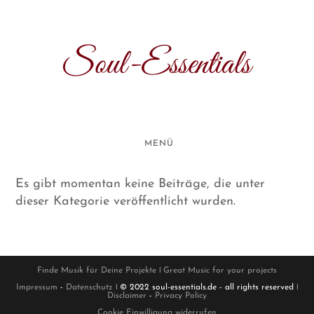
Zum
Inhalt
springen
Soul-Essentials
MENÜ
Es gibt momentan keine Beiträge, die unter
dieser Kategorie veröffentlicht wurden.
Finde Musik für Deine Projekte
ǀ
Great Music for your projects
Impressum
-
Datenschutz
ǀ © 2022 soul-essentials.de - all rights reserved ǀ
Disclaimer
-
Privacy Policy
Cookie Einwilligung widerrufen